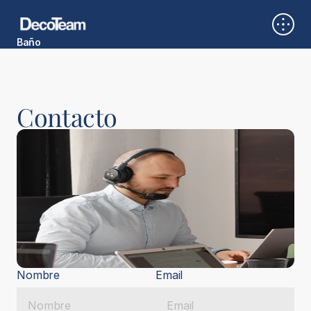
Baño
Cocina
Dormitorio
Multifunción
Oficina
Contacto
Nombre
Email