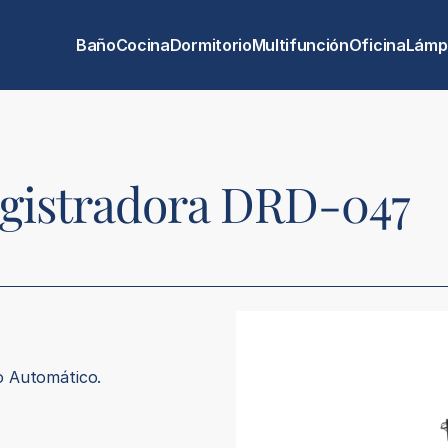
Baño
Cocina
Dormitorio
Multifunción
Oficina
Lámp
egistradora DRD-047
o Automático.